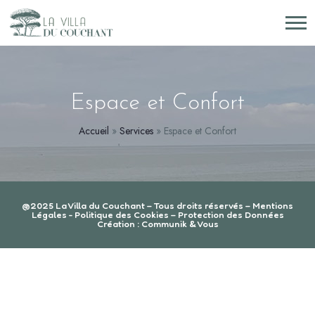
Espace et Confort
Accueil
»
Services
»
Espace et Confort
@2025
La Villa du Couchant
– Tous droits réservés –
Mentions
Légales
-
Politique des Cookies
–
Protection des Données
Création :
Communik & Vous