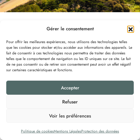
Gérer le consentement
Pour offrir les meilleures expériences, nous utilisons des technologies telles
que les cookies pour stocker et/ou accéder aux informations des appareils. Le
fait de consentir à ces technologies nous permettra de traiter des données
telles que le comportement de navigation ou les ID uniques sur ce site. Le fait
@2025
La Villa du Couchant
– Tous droits réservés –
Mentions Légales
-
de ne pas consentir ou de retirer son consentement peut avoir un effet négatif
Politique des Cookies
–
Protection des Données
Création :
Communik & Vous
sur certaines caractéristiques et fonctions.
Accepter
Refuser
Voir les préférences
Politique de cookies
Mentions Légales
Protection des données